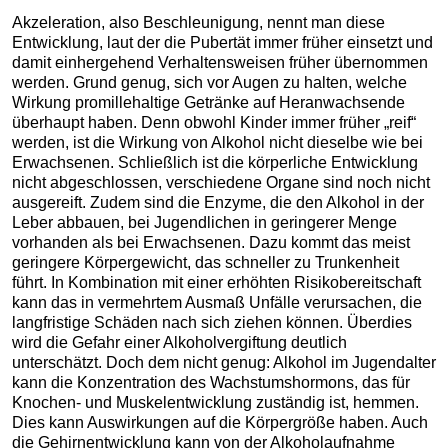
Akzeleration, also Beschleunigung, nennt man diese
Entwicklung, laut der die Pubertät immer früher einsetzt und
damit einhergehend Verhaltensweisen früher übernommen
werden. Grund genug, sich vor Augen zu halten, welche
Wirkung promillehaltige Getränke auf Heranwachsende
überhaupt haben. Denn obwohl Kinder immer früher „reif“
werden, ist die Wirkung von Alkohol nicht dieselbe wie bei
Erwachsenen. Schließlich ist die körperliche Entwicklung
nicht abgeschlossen, verschiedene Organe sind noch nicht
ausgereift. Zudem sind die Enzyme, die den Alkohol in der
Leber abbauen, bei Jugendlichen in geringerer Menge
vorhanden als bei Erwachsenen. Dazu kommt das meist
geringere Körpergewicht, das schneller zu Trunkenheit
führt. In Kombination mit einer erhöhten Risikobereitschaft
kann das in vermehrtem Ausmaß Unfälle verursachen, die
langfristige Schäden nach sich ziehen können. Überdies
wird die Gefahr einer Alkoholvergiftung deutlich
unterschätzt. Doch dem nicht genug: Alkohol im Jugendalter
kann die Konzentration des Wachstumshormons, das für
Knochen- und Muskelentwicklung zuständig ist, hemmen.
Dies kann Auswirkungen auf die Körpergröße haben. Auch
die Gehirnentwicklung kann von der Alkoholaufnahme