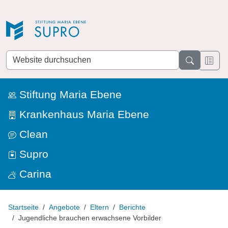
Direkt zur Navigation
Direkt zum Inhalt
Website
durchsuchen
Stiftung Maria Ebene
Krankenhaus Maria Ebene
Clean
Supro
Carina
Startseite
Angebote
Eltern
Berichte
Jugendliche brauchen erwachsene Vorbilder