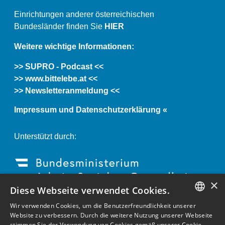
Einrichtungen anderer österreichischen
Bundesländer finden Sie
HIER
Weitere wichtige Informationen:
>> SUPRO - Podcast <<
>> www.bittelebe.at <<
>> Newsletteranmeldung <<
Impressum und Datenschutzerklärung «
Unterstützt durch:
×
Diese Webseite verwendet Cookies.
Wir verwenden Cookies, um die Benutzerfreundlichkeit unserer
GERMAN
Website zu verbessern. Durch die weitere Nutzung unserer Webseite
stimmen Sie der Verwendung von Cookies gemäß unserer Cookie-