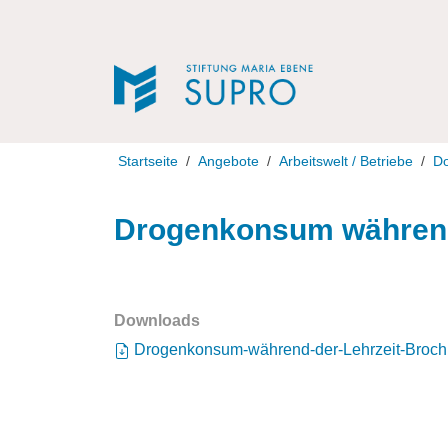
Direkt zur Navigation
Direkt zum Inhalt
Startseite
Angebote
Arbeitswelt / Betriebe
D
Drogenkonsum während
Downloads
Drogenkonsum-während-der-Lehrzeit-Broch