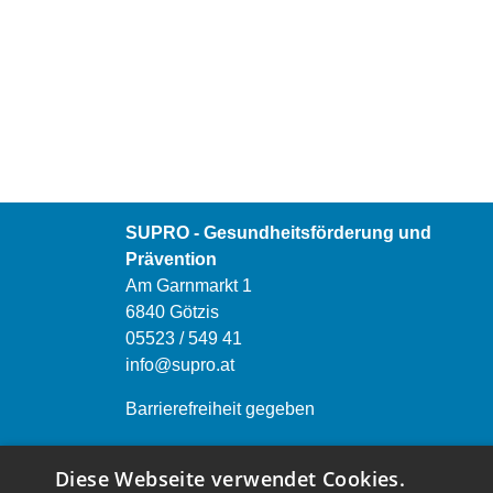
SUPRO - Gesundheitsförderung und
Prävention
Am Garnmarkt 1
6840 Götzis
05523 / 549 41
info@supro.at
Barrierefreiheit gegeben
Öffnungszeiten:
Diese Webseite verwendet Cookies.
Montag bis Freitag von 9.00 bis 12.00 Uhr