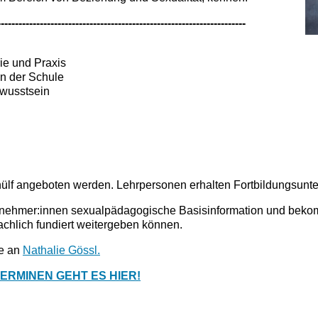
----------------------------------------------------------------------
ie und Praxis
in der Schule
ewusstsein
hülf angeboten werden. Lehrpersonen erhalten Fortbildungsunte
ilnehmer:innen sexualpädagogische Basisinformation und bekom
chlich fundiert weitergeben können.
te an
Nathalie Gössl.
RMINEN GEHT ES HIER!