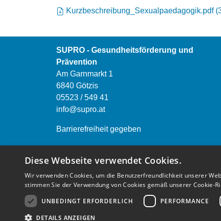
Kurzbeschreibung_Sexualpaedagogik.pdf
(
SUPRO - Gesundheitsförderung und
Prävention
Am Garnmarkt 1
6840 Götzis
05523 / 549 41
info@supro.at
Barrierefreiheit gegeben
Öffnungszeiten:
Diese Webseite verwendet Cookies.
Montag bis Freitag von 9.00 bis 12.00 Uhr
Wir verwenden Cookies, um die Benutzerfreundlichkeit unserer Web
Montag bis Donnerstag 13.00 bis 16.00 Uhr
stimmen Sie der Verwendung von Cookies gemäß unserer Cookie-Rich
Einrichtungen anderer österreichischen
UNBEDINGT ERFORDERLICH
PERFORMANCE
Bundesländer finden Sie
HIER
DETAILS ANZEIGEN