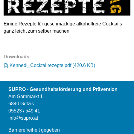
Einige Rezepte für geschmackige alkoholfreie Cocktails
ganz leicht zum selber machen.
Downloads
Kennedi_Cocktailrezepte.pdf
(
420.6 KB
)
SUPRO - Gesundheitsförderung und Prävention
Am Garnmarkt 1
6840 Götzis
05523 / 549 41
info@supro.at
Barrierefreiheit gegeben