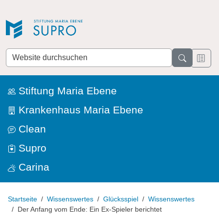
Direkt zur Navigation
Direkt zum Inhalt
Website
durchsuchen
Stiftung Maria Ebene
Krankenhaus Maria Ebene
Clean
Supro
Carina
Startseite
Wissenswertes
Glücksspiel
Wissenswertes
Der Anfang vom Ende: Ein Ex-Spieler berichtet