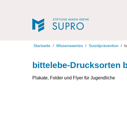
Direkt zur Navigation
Direkt zum Inhalt
Startseite
Wissenswertes
Suizidprävention
b
bittelebe-Drucksorten b
Plakate, Folder und Flyer für Jugendliche