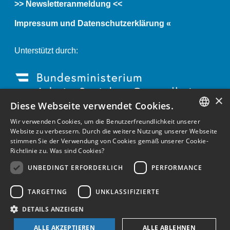
>> Newsletteranmeldung <<
etwas
Gutes.
Impressum und Datenschutzerklärung «
Seminarräume
der
SUPRO,
Unterstützt durch:
Am
Garnmarkt
1,
6840
×
Götzis
Diese Webseite verwendet Cookies.
Wir verwenden Cookies, um die Benutzerfreundlichkeit unserer
GERMAN
Website zu verbessern. Durch die weitere Nutzung unserer Webseite
stimmen Sie der Verwendung von Cookies gemäß unserer Cookie-
ENGLISH
Richtlinie zu.
Was sind Cookies?
GERMAN
UNBEDINGT ERFORDERLICH
PERFORMANCE
TARGETING
UNKLASSIFIZIERTE
DETAILS ANZEIGEN
ALLE AKZEPTIEREN
ALLE ABLEHNEN