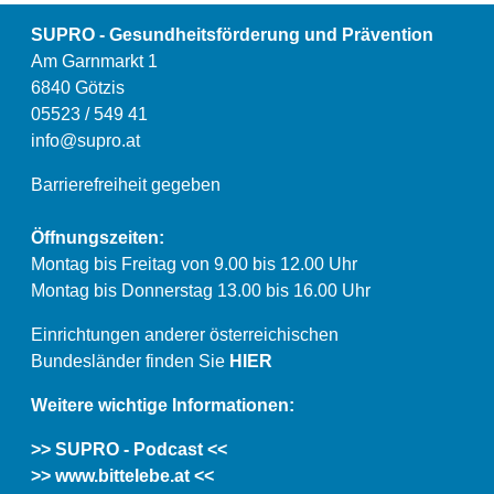
mit
SUPRO - Gesundheitsförderung und Prävention
dem
Am Garnmarkt 1
Gehirn
vernetzt
6840 Götzis
ist.
05523 / 549 41
Durch
info@supro.at
die
Auseinandersetzung
Barrierefreiheit gegeben
mit
dem
Öffnungszeiten:
Thema
Ernährung
Montag bis Freitag von 9.00 bis 12.00 Uhr
tun
Montag bis Donnerstag 13.00 bis 16.00 Uhr
wir
nicht
Einrichtungen anderer österreichischen
nur
Bundesländer finden Sie
HIER
unserem
Körper,
Weitere wichtige Informationen:
sondern
auch
>> SUPRO - Podcast <<
unserer
>> www.bittelebe.at <<
Psyche