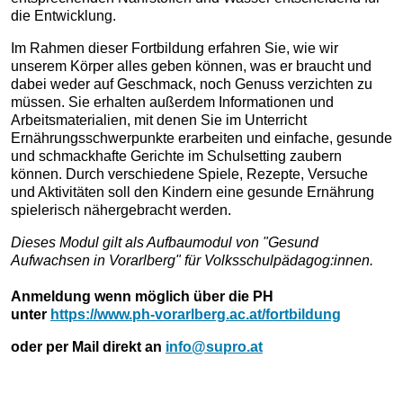
2027-
die Entwicklung.
02-
01T14:00:00+01:00
Im Rahmen dieser Fortbildung erfahren Sie, wie wir
2027-
unserem Körper alles geben können, was er braucht und
02-
dabei weder auf Geschmack, noch Genuss verzichten zu
01T18:00:00+01:00
müssen. Sie erhalten außerdem Informationen und
Ernährung
Arbeitsmaterialien, mit denen Sie im Unterricht
ist
Ernährungsschwerpunkte erarbeiten und einfache, gesunde
mehr
und schmackhafte Gerichte im Schulsetting zaubern
als
können. Durch verschiedene Spiele, Rezepte, Versuche
nur
und Aktivitäten soll den Kindern eine gesunde Ernährung
Energie-
spielerisch nähergebracht werden.
und
Nährstofflieferant.
Dieses Modul gilt als Aufbaumodul von "Gesund
Neue
Aufwachsen in Vorarlberg" für Volksschulpädagog:innen.
Forschungsergebnisse
weisen
Anmeldung wenn möglich über die PH
darauf
unter
https://www.ph-vorarlberg.ac.at/fortbildung
hin,
oder per Mail direkt an
info@supro.at
dass
unser
Verdauungstrakt
eng