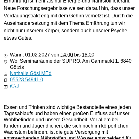
Ernährung ist mehr als nur Energie-und Nährstofflieferant.
Neue Forschungsergebnisse weisen darauf hin, dass unser
Verdauungstrakt eng mit dem Gehirn vernetzt ist. Durch die
Auseinandersetzung mit dem Thema Ernährung tun wir
nicht nur unserem Körper, sondern auch unserer Psyche
etwas Gutes.
https://www.supro.at/modul-
Wann:
01.02.2027
von
14:00
bis
18:00
ernaehrung-
Wo: Seminarräume der SUPRO, Am Garnmarkt 1, 6840
gesund-
Götzis
aufwachsen-
Nathalie Gösl MEd
in-
05523 54941 0
vorarlberg-
iCal
1
Modul
"Ernährung"
Essen und Trinken sind wichtige Bestandteile eines jeden
–
Tagesablaufs und haben einen großen Einfluss auf unser
GESUND
Wohlbefinden und unsere Gesundheit. Vor allem bei
AUFWACHSEN
Kindern und Jugendlichen, die sich noch im körperlichen
in
Wachstum befinden, ist die gute Versorgung mit
Vorarlberg
entsprechenden Nährstoffen und Wasser entscheidend für